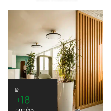
+
18
années