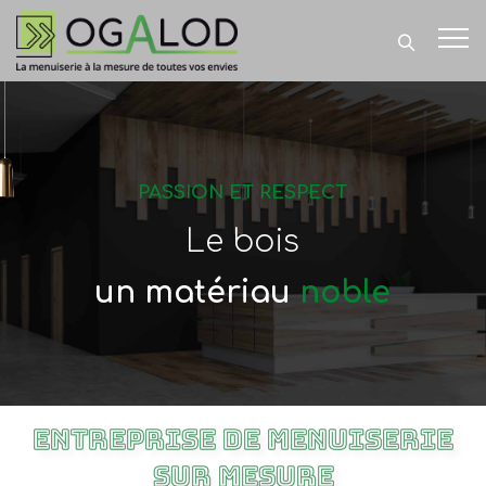
PASSION ET RESPECT
Le bois
un matériau
noble
Entreprise de menuiserie
sur mesure